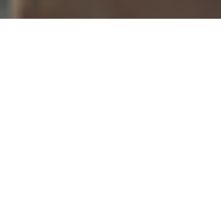
徳得商品とは
ABOUT
ずっと使っていない、でも捨てられない――
大切なものだけど、使うことはもうない――
思い出や想い入れがあって、
使わないけれど手放せない――
不要にはなったけれど、
さまざまな理由で捨てられない・手放せないもの。
そういうモノ、おうちにもきっとありますよね？